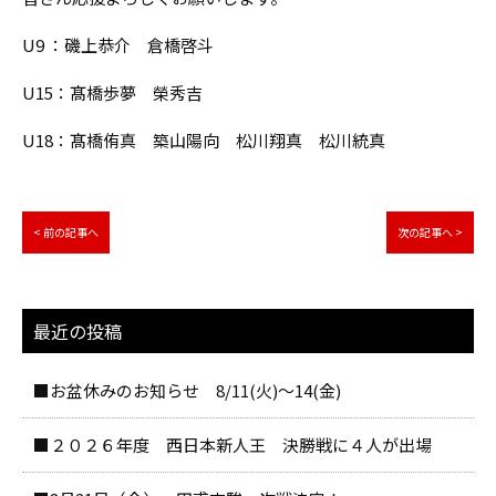
U9 ：磯上恭介 倉橋啓斗
U15：髙橋歩夢 榮秀吉
U18：髙橋侑真 築山陽向 松川翔真 松川統真
< 前の記事へ
次の記事へ >
最近の投稿
■お盆休みのお知らせ 8/11(火)～14(金)
■２０２６年度 西日本新人王 決勝戦に４人が出場