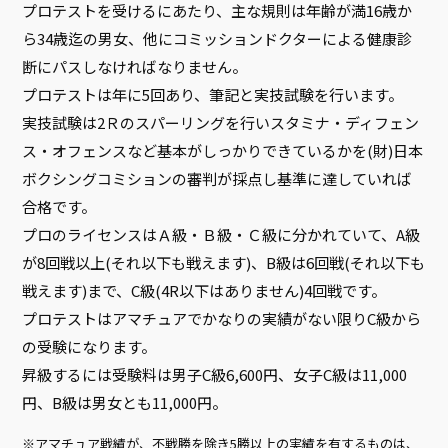
プロテストを受けるにあたり、主な規則は年齢が満16歳か
ら34歳迄の男女、他にコミッションドクターによる健康診
断にパスしなければなりません。
プロテストは年に5回あり、筆記と実技試験を行います。
実技試験は2Ｒのスパーリングを行いスタミナ・ディフェン
ス・オフェンスなど基本がしっかりできているかを(財)日本
ボクシングコミションの審判が採点し基準に達していれば
合格です。
プロのライセンスはＡ級・Ｂ級・Ｃ級に分かれていて、A級
が8回戦以上(それ以下も戦えます)、B級は6回戦(それ以下も
戦えます)まで、C級(4R以下はありません)4回戦です。
プロテストはアマチュアでかなりの実績がない限りC級から
の受験になります。
昇級するには受験料は男子C級6,600円、女子C級は11,000
円、B級は男女とも11,000円。
アマチュア戦績が、不戦勝を除き5勝以上の実績を有するものは、