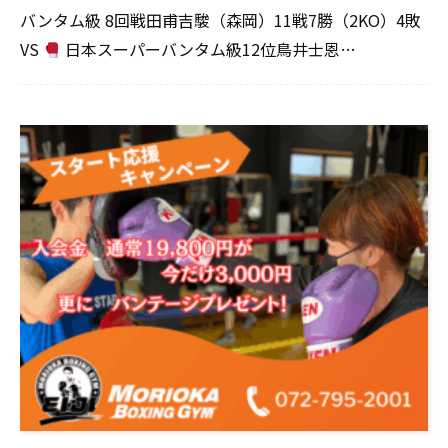
バンタム級 8回戦田甫吉駿（森岡）11戦7勝（2KO）4敗
VS
日本スーパーバンタム級12位鳥井士恩…